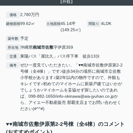
【外観】
2,780万円
価格
99.62㎡
45.14坪
4LDK
建物面積
土地面積
間取り
(149.25㎡)
予定
築年数
沖縄県
南城市
佐敷
字伊原359
所在地
東陽バス「屋比久」バス停下車 徒歩13分
交通
ぜひ一度見ていただきたい、「♥♥南城市佐敷伊原第2-2
備考
号棟（全4棟）」です♪徒歩34分の場所に南城市立佐敷
小学校があります♪築2年以内の物件ですので、外観も
キレイです♪初めてのマイホームに新築戸建てはいかが
でしょうか♪マイホームを妥協せず探したいのであれ
ば、098-882-1650/info-okinawa@aia-jyuhan.co.jpか
ら、アイエー不動産販売 那覇支店までお問い合わせく
ださい(#^^#)
♥♥南城市佐敷伊原第2-2号棟（全4棟）のコメント
(おすすめポイント)