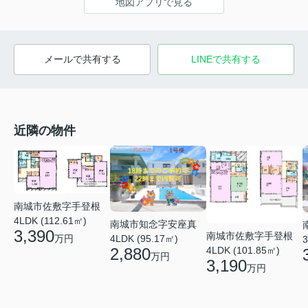
地図アプリで見る
メールで共有する
LINEで共有する
近隣の物件
南城市佐敷字手登根
4LDK (112.61㎡)
南城市知念字安座真
3,390
南城市佐敷字手登根
4LDK (95.17㎡)
万円
3
4LDK (101.85㎡)
2,880
万円
3,190
万円