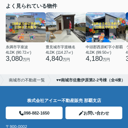
よく見られている物件
糸満市字座波
豊見城市字渡橋名
中頭郡西原町字小那覇
4LDK (90.72㎡)
4LDK (114.27㎡)
4LDK (99.50㎡)
4
3,080
4,840
4,180
万円
万円
万円
南城市の不動産一覧
♥♥南城市佐敷伊原第2-2号棟（全4棟）
株式会社アイエー不動産販売 那覇支店
098-882-1650
お問い合わせ
〒900-0002