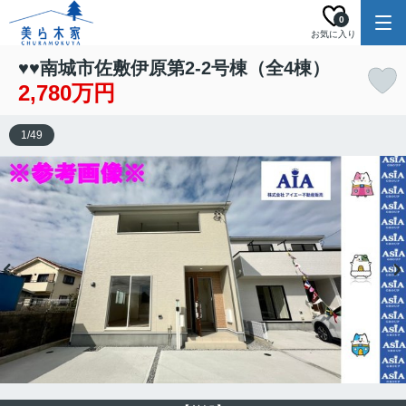
0
お気に入り
♥♥南城市佐敷伊原第2-2号棟（全4棟）
2,780万円
1
/
49