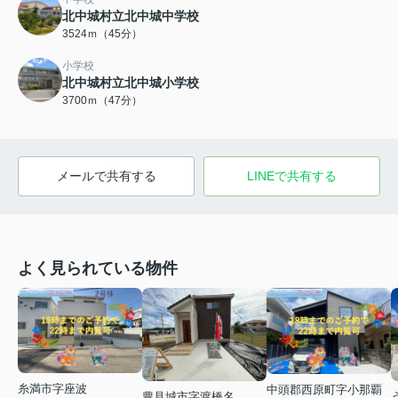
北中城村立北中城中学校
3524ｍ（45分）
小学校
北中城村立北中城小学校
3700ｍ（47分）
メールで共有する
LINEで共有する
よく見られている物件
糸満市字座波
中頭郡西原町字小那覇
豊見城市字渡橋名