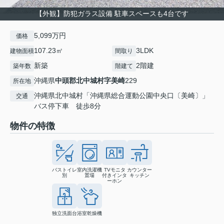
【外観】防犯ガラス設備 駐車スペースも4台です
5,099万円
価格
107.23㎡
3LDK
建物面積
間取り
新築
2階建
築年数
階建て
沖縄県
中頭郡北中城村
字美崎
229
所在地
沖縄県北中城村「沖縄県総合運動公園中央口〔美崎〕」
交通
バス停下車 徒歩8分
物件の特徴
バストイレ
室内洗濯機
TVモニタ
カウンター
別
置場
付きインタ
キッチン
ーホン
独立洗面台
浴室乾燥機