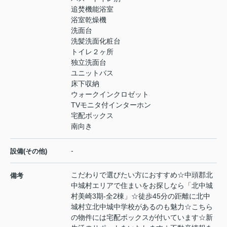
追焚機能浴室
浴室乾燥機
洗面台
洗髪洗面化粧台
トイレ２ヶ所
独立洗面台
ユニットバス
床下収納
ウォークインクロゼット
TVモニタ付インターホン
宅配ボックス
南向き
-
設備(その他)
こだわりで選びたい方におすすめ☆中頭郡北
備考
中城村エリアで住まいをお探しなら「北中城
村美崎3期-全2棟」☆徒歩45分の距離に北中
城村立北中城中学校があるのも魅力☆こちら
の物件には宅配ボックスが付いています☆新