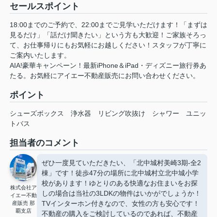
セールスポイント
18:00までのご予約で、22:00までご見学いただけます！「まずは
見るだけ」「話だけ聞きたい」という方も大歓迎！ご家族そろっ
て、お仕事帰りにもお気軽にお越しください！スタッフが丁寧に
ご案内いたします。
AIA!豪華キャンペーン！最新iPhone＆iPad・ディズニー旅行券あ
たる。お気軽にアイエー不動産販売にお問い合わせください。
ポイント
シューズボックス
浄水器
リビング吹抜け
シャワー
ユニッ
トバス
担当者のコメント
ぜひ一度見ていただきたい、「北中城村美崎3期-全2
棟」です！徒歩47分の場所に北中城村立北中城小学
校があります！ゆとりのある快適なお住まいをお探
株式会社ア
しの場合は当社の3LDKの物件はいかがでしょうか！
イエー不動
TVインターホン付きなので、女性の方も安心です！
産販売 那
覇支店
不動産の購入をご検討しているのであれば、不動産