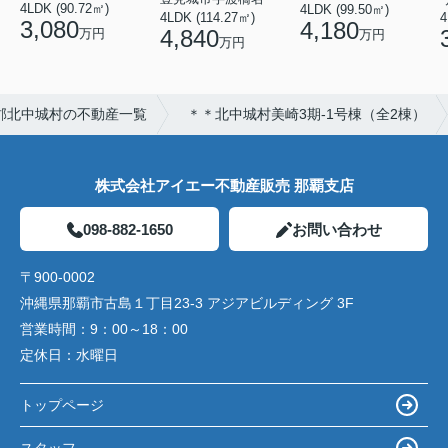
4LDK (90.72㎡)
4LDK (99.50㎡)
4LDK (114.27㎡)
4
3,080
4,180
4,840
万円
万円
万円
郡北中城村の不動産一覧
＊＊北中城村美崎3期-1号棟（全2棟）
株式会社アイエー不動産販売 那覇支店
098-882-1650
お問い合わせ
〒900-0002
沖縄県那覇市古島１丁目23-3 アジアビルディング 3F
営業時間：
9：00～18：00
定休日：
水曜日
トップページ
スタッフ