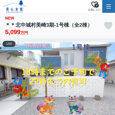
0
お気に入り
NEW
＊＊北中城村美崎3期-1号棟（全2棟）
5,099
万円
1
/
50