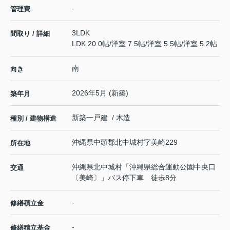
-
管理費
3LDK
間取り / 詳細
LDK 20.0帖
/
洋室 7.5帖
/
洋室 5.5帖
/
洋室 5.2帖
南
向き
2026年5月 (新築)
築年月
新築一戸建 / 木造
種別 / 建物構造
沖縄県
中頭郡北中城村
字美崎
229
所在地
沖縄県北中城村「沖縄県総合運動公園中央口
交通
〔美崎〕」バス停下車 徒歩8分
-
修繕積立金
-
修繕積立基金