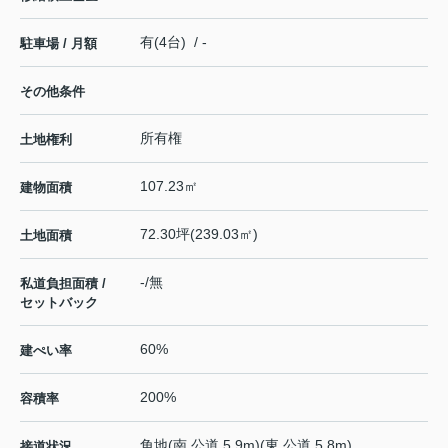
有(4台) / -
駐車場 / 月額
その他条件
所有権
土地権利
107.23㎡
建物面積
72.30坪(239.03㎡)
土地面積
-/無
私道負担面積 /
セットバック
60%
建ぺい率
200%
容積率
角地(南 公道 5.9m)(東 公道 5.8m)
接道状況