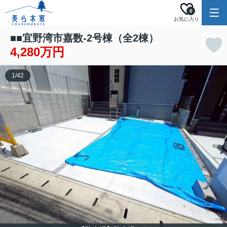
0
お気に入り
■■宜野湾市嘉数-2号棟（全2棟）
4,280万円
1
/
42