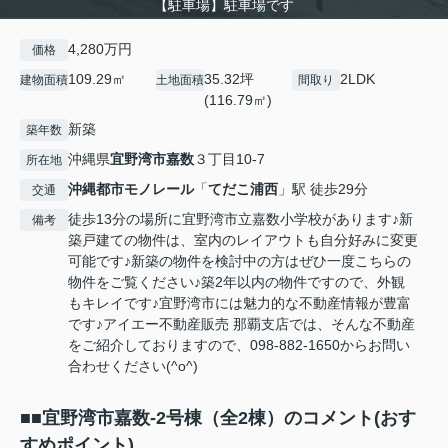
【駐車場】駐車場です
4,280万円
価格
109.29㎡
35.32坪
2LDK
建物面積
土地面積
間取り
(116.79㎡)
新築
築年数
沖縄県
宜野湾市
嘉数
３丁目10-7
所在地
沖縄都市モノレール
「
てだこ浦西
」駅 徒歩29分
交通
徒歩13分の場所に宜野湾市立嘉数小学校があります♪新
備考
築戸建ての物件は、室内のレイアウトも自分好みに変更
可能です♪新築の物件を検討中の方はぜひ一度こちらの
物件をご覧ください♪築2年以内の物件ですので、外観
もキレイです♪宜野湾市には魅力的な不動産情報が豊富
です♪アイエー不動産販売 那覇支店では、そんな不動産
をご紹介しておりますので、098-882-1650からお問い
合わせください(^o^)
■■宜野湾市嘉数-2号棟（全2棟）のコメント(おす
すめポイント)