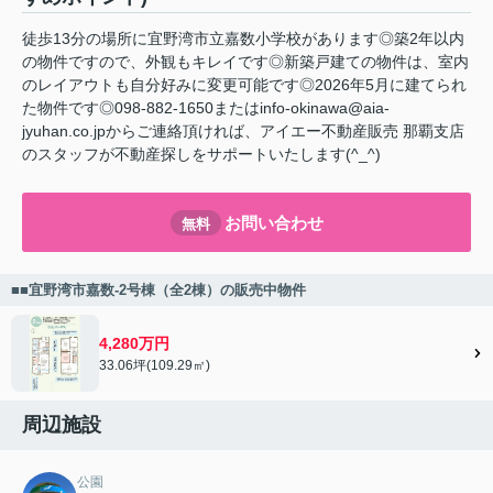
徒歩13分の場所に宜野湾市立嘉数小学校があります◎築2年以内
の物件ですので、外観もキレイです◎新築戸建ての物件は、室内
のレイアウトも自分好みに変更可能です◎2026年5月に建てられ
た物件です◎098-882-1650またはinfo-okinawa@aia-
jyuhan.co.jpからご連絡頂ければ、アイエー不動産販売 那覇支店
のスタッフが不動産探しをサポートいたします(^_^)
お問い合わせ
無料
■■宜野湾市嘉数-2号棟（全2棟）の販売中物件
4,280万円
33.06坪(109.29㎡)
周辺施設
公園