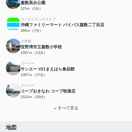
嘉数高台公園
115ｍ（2分）
コンビニエンスストア
沖縄ファミリーマート バイパス嘉数二丁目店
494ｍ（7分）
小学校
宜野湾市立嘉数小学校
1007ｍ（13分）
スーパー
サンエー V21まえはら食品館
1307ｍ（17分）
スーパー
コープおきなわ コープ牧港店
1524ｍ（20分）
すべて見る
地図