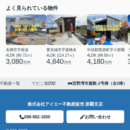
よく見られている物件
糸満市字座波
豊見城市字渡橋名
中頭郡西原町字小那覇
4LDK (90.72㎡)
4LDK (114.27㎡)
4LDK (99.50㎡)
4
3,080
4,840
4,180
万円
万円
万円
不動産一覧
てだこ浦西駅
■■宜野湾市嘉数-2号棟（全2棟）
株式会社アイエー不動産販売 那覇支店
098-882-1650
お問い合わせ