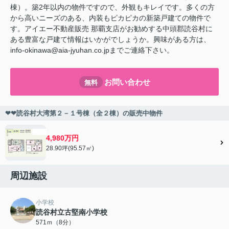
棟）。築2年以内の物件ですので、外観もキレイです。多くの方
から高いニーズのある、内装もピカピカの新築戸建ての物件で
す。アイエー不動産販売 那覇支店がお勧めする中頭郡読谷村に
ある豊富な戸建て情報はいかがでしょうか。興味がある方は、
info-okinawa@aia-jyuhan.co.jpまでご連絡下さい。
お問い合わせ
無料
❤❤読谷村大湾第２－１号棟（全２棟）の販売中物件
4,980万円
28.90坪(95.57㎡)
周辺施設
小学校
読谷村立古堅南小学校
571ｍ（8分）