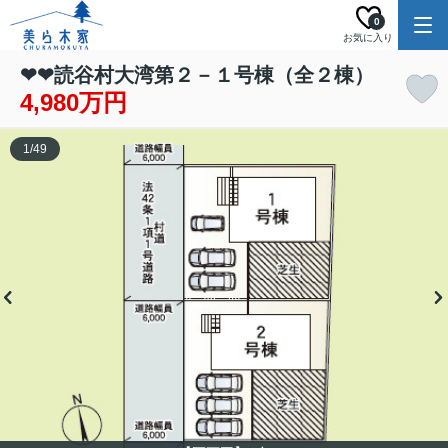
0
お気に入り
❤❤読谷村大湾第２－１号棟（全２棟）
4,980万円
1
/
49