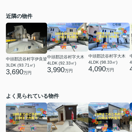
近隣の物件
中頭郡読谷村字大木
中頭郡読谷村字大木
中頭郡読谷村字伊良皆
4
4LDK (98.33㎡)
4LDK (92.33㎡)
3LDK (93.71㎡)
4,090
3,990
万円
3,690
万円
万円
よく見られている物件