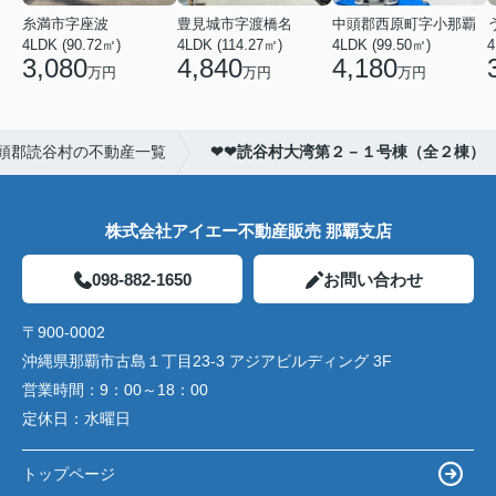
糸満市字座波
豊見城市字渡橋名
中頭郡西原町字小那覇
4LDK (90.72㎡)
4LDK (114.27㎡)
4LDK (99.50㎡)
4
3,080
4,840
4,180
万円
万円
万円
頭郡読谷村の不動産一覧
❤❤読谷村大湾第２－１号棟（全２棟）
株式会社アイエー不動産販売 那覇支店
098-882-1650
お問い合わせ
〒900-0002
沖縄県那覇市古島１丁目23-3 アジアビルディング 3F
営業時間：
9：00～18：00
定休日：
水曜日
トップページ