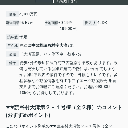
【区画図】3台
4,980万円
価格
95.57㎡
60.19坪
4LDK
建物面積
土地面積
間取り
(199.00㎡)
予定
築年数
沖縄県
中頭郡読谷村
字大湾
731
所在地
「大湾西原」バス停下車 徒歩2分
交通
徒歩8分の場所に読谷村立古堅南小学校があります。設
備考
備も充実している新築戸建ての物件はいかがでしょう
か。築2年以内の物件ですので、外観もキレイです。多
種多様な不動産情報を有するアイエー不動産販売 那覇
支店までお気軽にご連絡ください。お電話098-882-
1650からお待ちしております。
❤❤読谷村大湾第２－１号棟（全２棟）のコメント
(おすすめポイント)
こだわりポイント満載の❤❤読谷村大湾第２－１号棟（全２