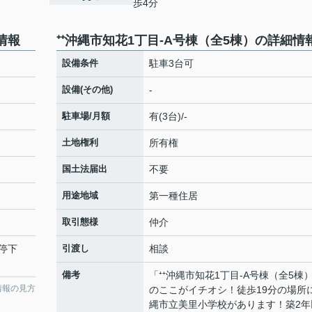
歩4分
情報
⁺⁺沖縄市知花1丁目-A号棟（全5棟）の詳細情
）
設備条件
駐車3台可
設備(その他)
-
駐車場/月額
有(3台)/-
土地権利
所有権
国土法届出
不要
用途地域
第一種住居
取引態様
仲介
停下
引渡し
相談
備考
「⁺⁺沖縄市知花1丁目-A号棟（全5棟
情報の見方
のここがイチオシ！徒歩19分の場所
縄市立美里小学校があります！築2年