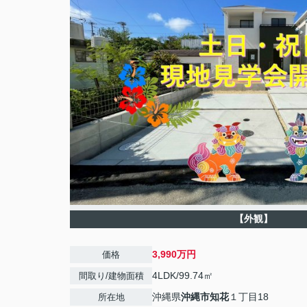
【外観】
3,990万円
価格
4LDK/99.74㎡
間取り/建物面積
沖縄県
沖縄市
知花
１丁目18
所在地