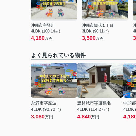
沖縄市字登川
沖縄市知花１丁目
4LDK (100.14㎡)
3LDK (90.11㎡)
4
4,180
3,590
3
万円
万円
よく見られている物件
糸満市字座波
豊見城市字渡橋名
中頭郡
4LDK (90.72㎡)
4LDK (114.27㎡)
4LDK 
3,080
4,840
4,18
万円
万円