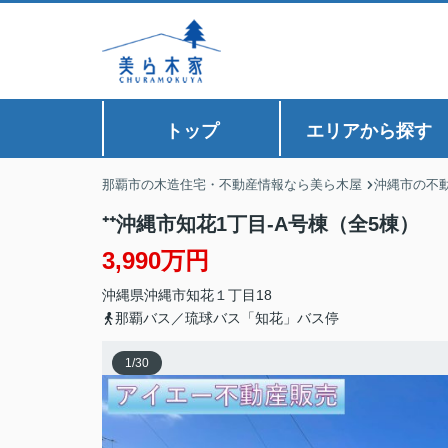
トップ
エリアから探す
那覇市の木造住宅・不動産情報なら美ら木屋
沖縄市の不
⁺⁺沖縄市知花1丁目-A号棟（全5棟）
3,990万円
沖縄県
沖縄市
知花
１丁目18
那覇バス／琉球バス「知花」バス停
1
/
30