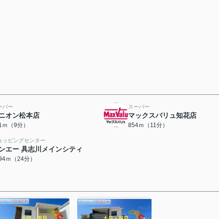
ーパー
スーパー
ニオン松本店
マックスバリュ知花店
61ｍ（9分）
854ｍ（11分）
ョッピングセンター
ンエー 具志川メインシティ
894ｍ（24分）