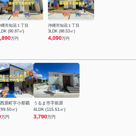
沖縄市知花１丁目
沖縄市知花１丁目
LDK (90.87㎡)
3LDK (98.53㎡)
,890
4,090
万円
万円
西原町字小那覇
うるま市字前原
(99.50㎡)
4LDK (115.51㎡)
0
3,790
万円
万円