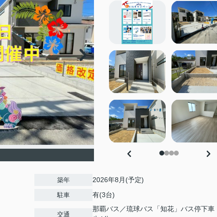
2026年8月(予定)
築年
有(3台)
駐車
那覇バス／琉球バス「知花」バス停下車
交通