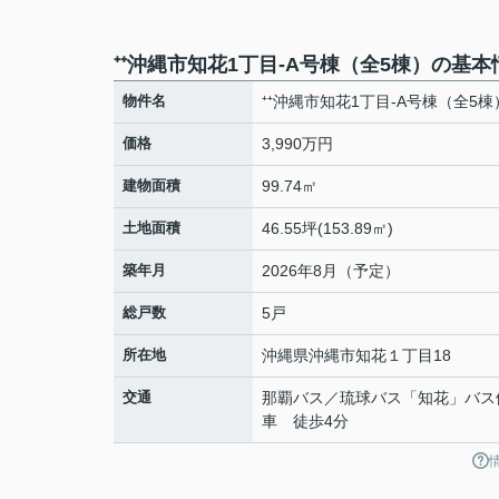
⁺⁺沖縄市知花1丁目-A号棟（全5棟）の基本
物件名
⁺⁺沖縄市知花1丁目-A号棟（全5棟
価格
3,990万円
建物面積
99.74㎡
土地面積
46.55坪(153.89㎡)
築年月
2026年8月（予定）
総戸数
5戸
所在地
沖縄県
沖縄市
知花
１丁目18
交通
那覇バス／琉球バス「知花」バス
車 徒歩4分