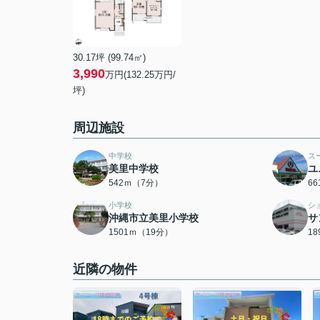
30.17坪 (99.74㎡)
3,990
万円(132.25万円/
坪)
周辺施設
中学校
ス
美里中学校
ユ
542ｍ（7分）
6
小学校
シ
沖縄市立美里小学校
サ
1501ｍ（19分）
1
近隣の物件