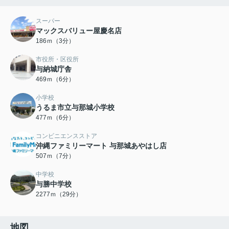
スーパー
マックスバリュー屋慶名店
186ｍ（3分）
市役所・区役所
与納城庁舎
469ｍ（6分）
小学校
うるま市立与那城小学校
477ｍ（6分）
コンビニエンスストア
沖縄ファミリーマート 与那城あやはし店
507ｍ（7分）
中学校
与勝中学校
2277ｍ（29分）
地図