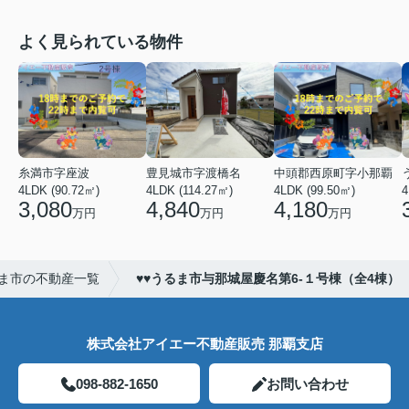
よく見られている物件
糸満市字座波
豊見城市字渡橋名
中頭郡西原町字小那覇
4LDK (90.72㎡)
4LDK (114.27㎡)
4LDK (99.50㎡)
4
3,080
4,840
4,180
万円
万円
万円
ま市の不動産一覧
♥♥うるま市与那城屋慶名第6-１号棟（全4棟）
株式会社アイエー不動産販売 那覇支店
098-882-1650
お問い合わせ