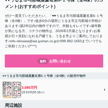
♥♥うるま市与那城屋慶名第6-１号棟（全4棟）のコ
メント(おすすめポイント)
ぜひ一度見ていただきたい、「♥♥うるま市与那城屋慶名第6-１号
棟（全4棟）」です♪徒歩6分の場所にうるま市立与那城小学校が
あります♪築2年以内の物件ですので、外観もキレイです♪築年数
が気になる方、コチラの物件は、2026年2月築となります♪お客
様が日々笑顔になれる戸建てを、うるま市よりご案内しておりま
す♪info-okinawa@aia-jyuhan.co.jpか098-882-1650までいつでも
ご依頼ください(*^^*)
お問い合わせ
無料
♥♥うるま市与那城屋慶名第6-１号棟（全4棟）の販売中物件
3,080万円
28.91坪(95.58㎡)
周辺施設