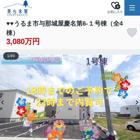
0
お気に入り
♥♥うるま市与那城屋慶名第6-１号棟（全4
棟）
3,080万円
1
/
49