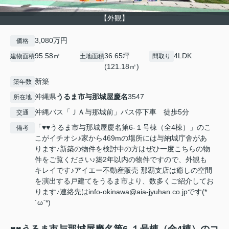
【外観】
3,080万円
価格
95.58㎡
36.65坪
4LDK
建物面積
土地面積
間取り
(121.18㎡)
新築
築年数
沖縄県
うるま市
与那城屋慶名
3547
所在地
沖縄バス「ＪＡ与那城前」バス停下車 徒歩5分
交通
「♥♥うるま市与那城屋慶名第6-１号棟（全4棟）」のこ
備考
こがイチオシ♪家から469mの場所には与納城庁舎があ
ります♪新築の物件を検討中の方はぜひ一度こちらの物
件をご覧ください♪築2年以内の物件ですので、外観も
キレイです♪アイエー不動産販売 那覇支店は癒しの空間
を演出する戸建てをうるま市より、数多くご紹介してお
ります♪連絡先はinfo-okinawa@aia-jyuhan.co.jpです(*
´ω`*)