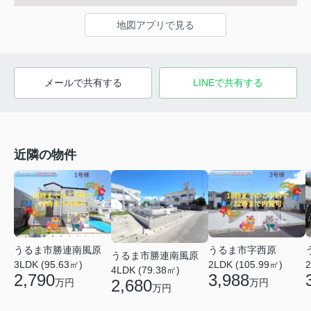
地図アプリで見る
メールで共有する
LINEで共有する
近隣の物件
うるま市勝連南風原
うるま市字西原
うるま市勝連南風原
3LDK (95.63㎡)
2
2LDK (105.99㎡)
4LDK (79.38㎡)
2,790
3,988
2,680
万円
万円
万円