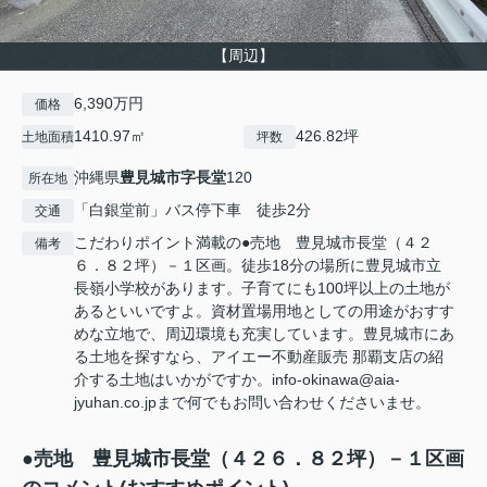
【周辺】
6,390万円
価格
1410.97㎡
426.82坪
土地面積
坪数
沖縄県
豊見城市
字長堂
120
所在地
「白銀堂前」バス停下車 徒歩2分
交通
こだわりポイント満載の●売地 豊見城市長堂（４２
備考
６．８２坪）－１区画。徒歩18分の場所に豊見城市立
長嶺小学校があります。子育てにも100坪以上の土地が
あるといいですよ。資材置場用地としての用途がおすす
めな立地で、周辺環境も充実しています。豊見城市にあ
る土地を探すなら、アイエー不動産販売 那覇支店の紹
介する土地はいかがですか。info-okinawa@aia-
jyuhan.co.jpまで何でもお問い合わせくださいませ。
●売地 豊見城市長堂（４２６．８２坪）－１区画