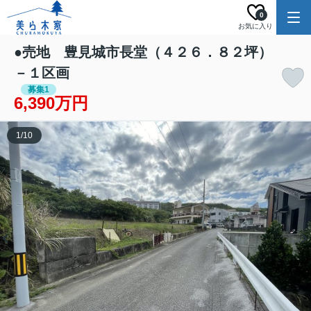
0
お気に入り
●売地 豊見城市長堂（４２６．８２坪）
－１区画
募集1
6,390万円
1
/
10