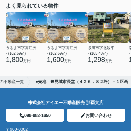
よく見られている物件
うるま市字高江洲
うるま市字高江洲
糸満市字北波平
- (162.69㎡)
- (162.69㎡)
- (165.48㎡)
-
1,800
1,600
1,298
万円
万円
万円
の不動産一覧
●売地 豊見城市長堂（４２６．８２坪）－１区画
株式会社アイエー不動産販売 那覇支店
098-882-1650
お問い合わせ
〒900-0002