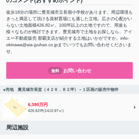
のコメント(おすすめポイント)
徒歩18分の場所に豊見城市立長嶺小学校があります。周辺環境も
きっと満足して頂ける資材置場にも適した立地。広さの心配がい
らない土地面積426.82㎡。100坪以上の土地ですので、用途も
様々なものが検討できます。豊見城市で土地をお探しなら、アイ
エー不動産販売 那覇支店が紹介する土地はいかがですか。info-
okinawa@aia-jyuhan.co.jpまでいつでもお問い合わせくださいま
せ。
お問い合わせ
無料
●売地 豊見城市長堂（４２６．８２坪）－１区画の販売中物件
6,390万円
426.82坪(1410.97㎡)
周辺施設