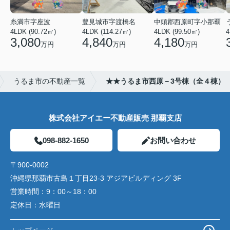
糸満市字座波
豊見城市字渡橋名
中頭郡西原町字小那覇
4LDK (90.72㎡)
4LDK (114.27㎡)
4LDK (99.50㎡)
4
3,080
4,840
4,180
万円
万円
万円
うるま市の不動産一覧
★★うるま市西原－3号棟（全４棟）
株式会社アイエー不動産販売 那覇支店
098-882-1650
お問い合わせ
〒900-0002
沖縄県那覇市古島１丁目23-3 アジアビルディング 3F
営業時間：
9：00～18：00
定休日：
水曜日