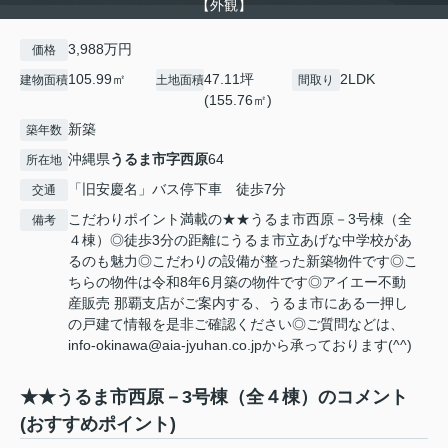
【外観】
3,988万円
価格
105.99㎡
47.11坪
2LDK
建物面積
土地面積
間取り
(155.76㎡)
新築
築年数
沖縄県
うるま市
字西原
64
所在地
「旧安慶名」バス停下車 徒歩7分
交通
こだわりポイント満載の★★うるま市西原－3号棟（全
備考
４棟）◎徒歩3分の距離にうるま市立あげな中学校があ
るのも魅力◎こだわりの設備が整った新築物件です◎こ
ちらの物件は令和8年6月築の物件です◎アイエー不動
産販売 那覇支店がご案内する、うるま市にある一押し
の戸建て情報を是非ご確認ください◎ご質問などは、
info-okinawa@aia-jyuhan.co.jpから承っております(^^)
★★うるま市西原－3号棟（全４棟）のコメント
(おすすめポイント)