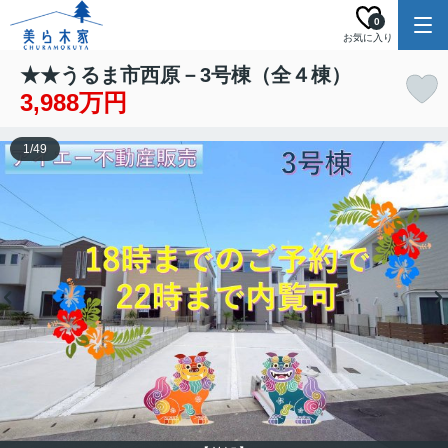
0
お気に入り
★★うるま市西原－3号棟（全４棟）
3,988万円
1
/
49