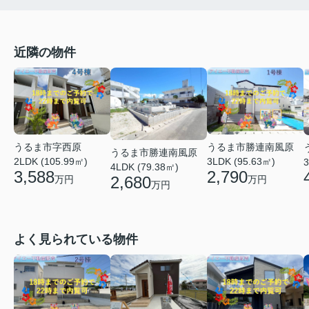
近隣の物件
うるま市勝連南風原
うるま市字西原
うるま市勝連南風原
3LDK (95.63㎡)
2LDK (105.99㎡)
3
4LDK (79.38㎡)
2,790
3,588
2,680
万円
万円
万円
よく見られている物件